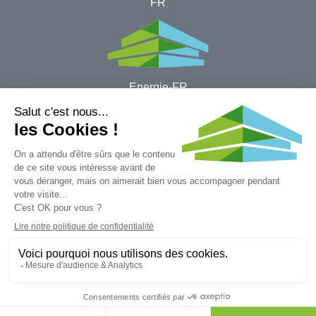
FR
Energie-FR
Halle ​bleue - Passage du Cardinal 13B
1700 Fribourg​
Impressum