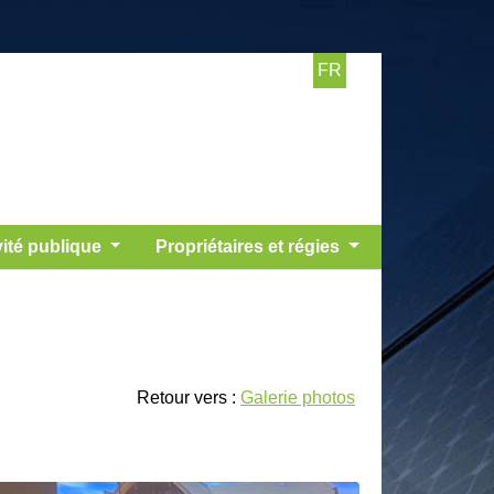
FR
vité publique
Propriétaires et régies
Retour vers :
Galerie photos